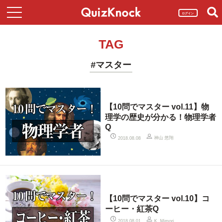
ログイン
TAG
#マスター
【10問でマスター vol.11】物
理学の歴史が分かる！物理学者
Q
神山 悠翔
2018.08.08
【10問でマスター vol.10】コ
ーヒー・紅茶Q
2018.08.01
K. Mimori