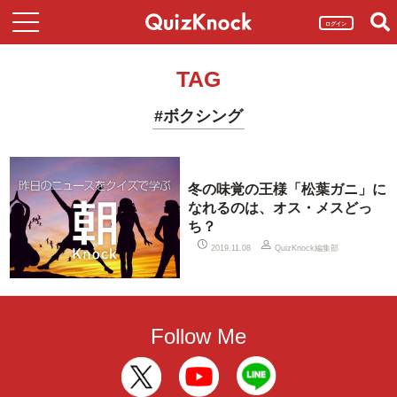
ログイン
TAG
#ボクシング
冬の味覚の王様「松葉ガニ」に
なれるのは、オス・メスどっ
ち？
QuizKnock編集部
2019.11.08
Follow Me