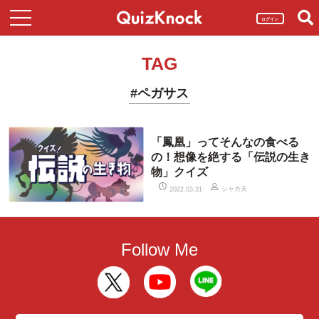
ログイン
TAG
#ペガサス
「鳳凰」ってそんなの食べる
の！想像を絶する「伝説の生き
物」クイズ
シャカ夫
2022.03.31
Follow Me