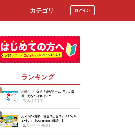
カテゴリ
ログイン
社会
スポーツ
時事ニュース
特集
ランキング
小学生でできる「転がる2つの円」の問
題、あなたは解ける？
木村 真実子
ふくらP×東問「海派？山派？」「どっち
も怖い」【QuizKnock雑談中】
QuizKnock編集部