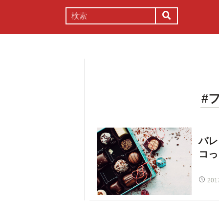
謎解き
コラム
常識
理系
#
バレ
コっ
201