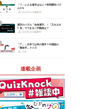
「？」に入る漢字はなに？和同開珎パズ
ル176
QuizKnock編集部
漢字のパズル「合体漢字」！「又火土火
忄言」でできる二字熟語は？
QuizKnock編集部
「广」←日本では何の漢字？中国語の
「簡体字」クイズ
刈谷
連載企画