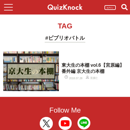
ログイン
TAG
#ビブリオバトル
東大生の本棚 vol.6【宮原編】
番外編 京大生の本棚
宮原仁
2018.07.28
Follow Me