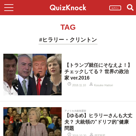
ログイン
TAG
#ヒラリー・クリントン
【トランプ就任にそなえよ！】
チェックしてる？ 世界の政治
家 ver.2016
2016.11.10
Kosuke Hattori
アメリカ大統領選挙
【ゆるめ】ヒラリーさんも大丈
夫？ 大統領の”ドリフ的”健康
問題
伊沢拓司
2016.10.20