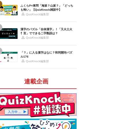
ふくらP×東問「海派？山派？」「どっち
も怖い」【QuizKnock雑談中】
QuizKnock編集部
漢字のパズル「合体漢字」！「又火土火
忄言」でできる二字熟語は？
QuizKnock編集部
「？」に入る漢字はなに？和同開珎パズ
ル176
QuizKnock編集部
連載企画