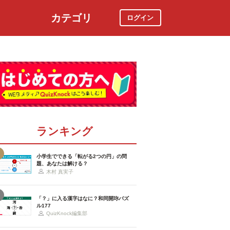
カテゴリ
ログイン
社会
スポーツ
時事ニュース
特集
ランキング
小学生でできる「転がる2つの円」の問
題、あなたは解ける？
木村 真実子
「？」に入る漢字はなに？和同開珎パズ
ル177
QuizKnock編集部