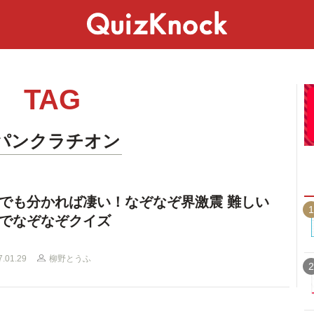
スペシャル
ライフ
ことば
カルチャー
TAG
#パンクラチオン
でも分かれば凄い！なぞなぞ界激震 難しい
1
でなぞなぞクイズ
7.01.29
柳野とうふ
2