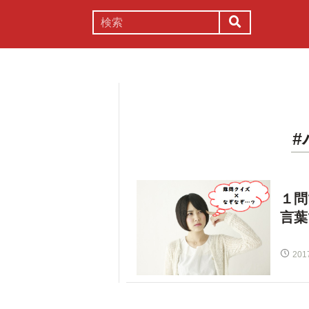
謎解き
コラム
常識
理系
１問
言葉
201