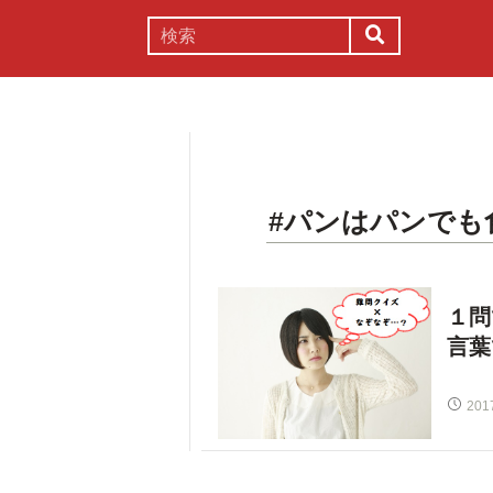
謎解き
コラム
常識
理系
#パンはパンでも
１問
言葉
201