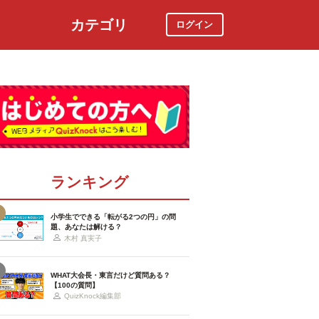
カテゴリ
ログイン
社会
スポーツ
時事ニュース
特集
ランキング
小学生でできる「転がる2つの円」の問
題、あなたは解ける？
木村 真実子
WHAT大会長・東言だけど質問ある？
【100の質問】
QuizKnock編集部