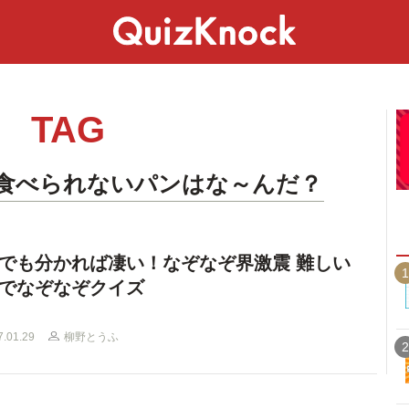
スペシャル
ライフ
ことば
カルチャー
TAG
食べられないパンはな～んだ？
でも分かれば凄い！なぞなぞ界激震 難しい
1
でなぞなぞクイズ
7.01.29
柳野とうふ
2