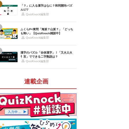
「？」に入る漢字はなに？和同開珎パズ
ル177
QuizKnock編集部
ふくらP×東問「海派？山派？」「どっち
も怖い」【QuizKnock雑談中】
QuizKnock編集部
漢字のパズル「合体漢字」！「又火土火
忄言」でできる二字熟語は？
QuizKnock編集部
連載企画