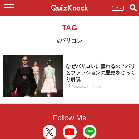
ログイン
TAG
#パリコレ
なぜパリコレに憧れるの？パリ
とファッションの歴史をじっく
り解説
朱野
2020.09.17
Follow Me