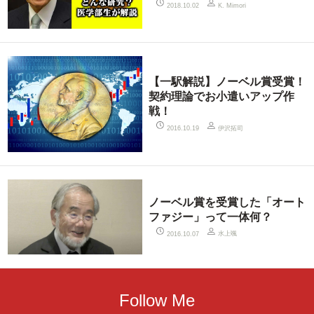
2018.10.02
K. Mimori
【一駅解説】ノーベル賞受賞！
契約理論でお小遣いアップ作
戦！
伊沢拓司
2016.10.19
ノーベル賞を受賞した「オート
ファジー」って一体何？
水上颯
2016.10.07
Follow Me