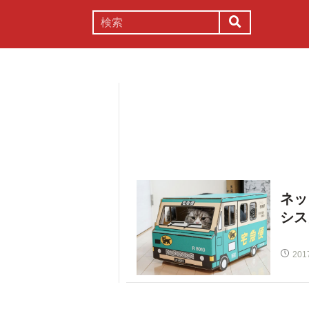
謎解き
コラム
常識
理系
ネッ
シス
201