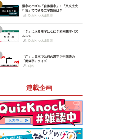
漢字のパズル「合体漢字」！「又火土火
忄言」でできる二字熟語は？
QuizKnock編集部
「？」に入る漢字はなに？和同開珎パズ
ル176
QuizKnock編集部
「广」←日本では何の漢字？中国語の
「簡体字」クイズ
刈谷
連載企画