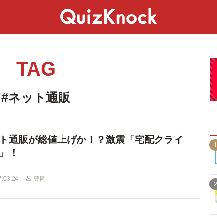
スペシャル
ライフ
ことば
カルチャー
TAG
#ネット通販
ト通販が総値上げか！？激震「宅配クライ
1
」！
7.03.24
豊岡
2