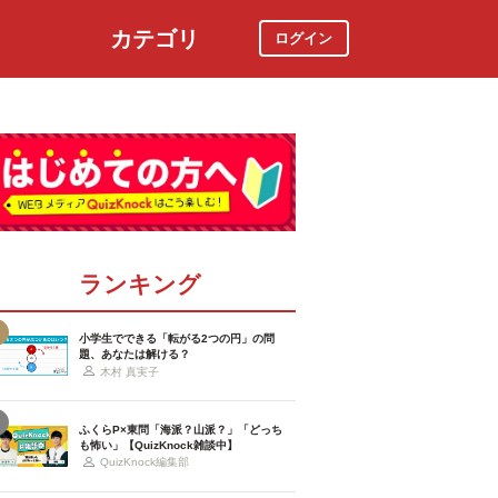
カテゴリ
ログイン
社会
スポーツ
時事ニュース
特集
ランキング
小学生でできる「転がる2つの円」の問
題、あなたは解ける？
木村 真実子
ふくらP×東問「海派？山派？」「どっち
も怖い」【QuizKnock雑談中】
QuizKnock編集部