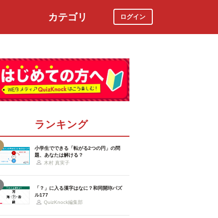
カテゴリ
ログイン
社会
スポーツ
時事ニュース
特集
ランキング
小学生でできる「転がる2つの円」の問
題、あなたは解ける？
木村 真実子
「？」に入る漢字はなに？和同開珎パズ
ル177
QuizKnock編集部