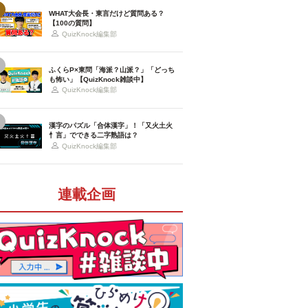
WHAT大会長・東言だけど質問ある？
【100の質問】
QuizKnock編集部
ふくらP×東問「海派？山派？」「どっち
も怖い」【QuizKnock雑談中】
QuizKnock編集部
漢字のパズル「合体漢字」！「又火土火
忄言」でできる二字熟語は？
QuizKnock編集部
連載企画