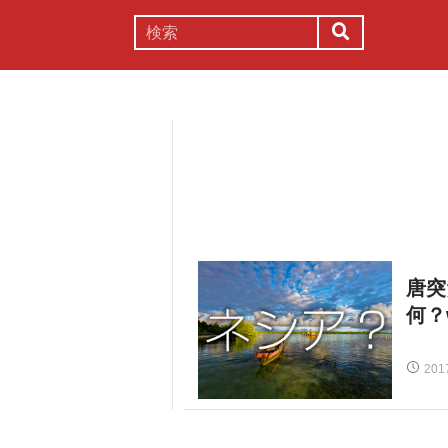
謎解き
コラム
常識
理系
唐突
何？w
201