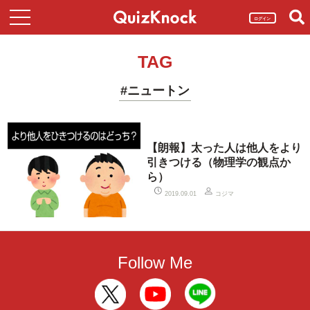
ログイン
TAG
#ニュートン
【朗報】太った人は他人をより
引きつける（物理学の観点か
ら）
コジマ
2019.09.01
Follow Me