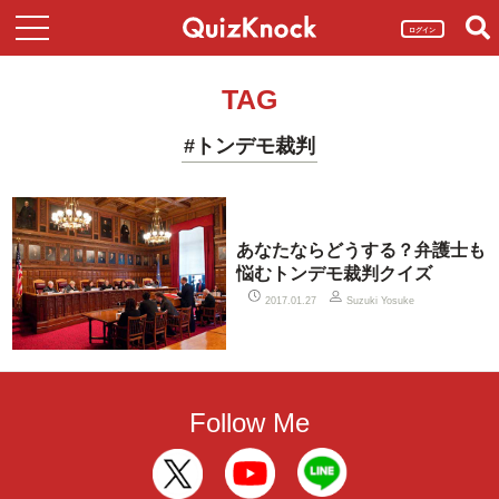
ログイン
TAG
#トンデモ裁判
あなたならどうする？弁護士も
悩むトンデモ裁判クイズ
2017.01.27
Suzuki Yosuke
Follow Me