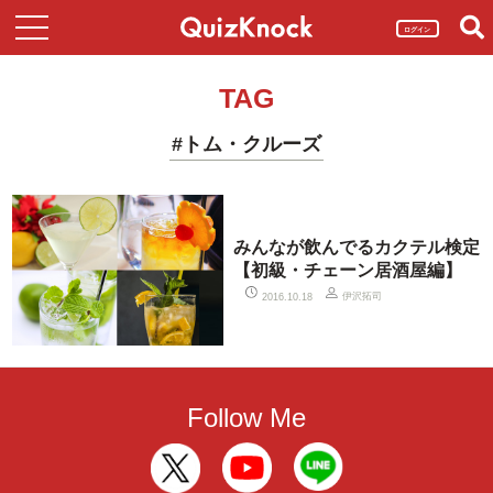
ログイン
TAG
#トム・クルーズ
みんなが飲んでるカクテル検定
【初級・チェーン居酒屋編】
伊沢拓司
2016.10.18
Follow Me