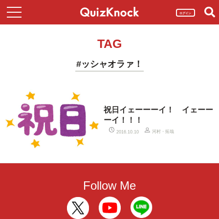
ログイン
TAG
#ッシャオラァ！
祝日イェーーーイ！ イェーー
ーイ！！！
河村・拓哉
2016.10.10
Follow Me