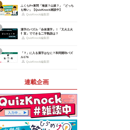
ふくらP×東問「海派？山派？」「どっち
も怖い」【QuizKnock雑談中】
QuizKnock編集部
漢字のパズル「合体漢字」！「又火土火
忄言」でできる二字熟語は？
QuizKnock編集部
「？」に入る漢字はなに？和同開珎パズ
ル176
QuizKnock編集部
連載企画