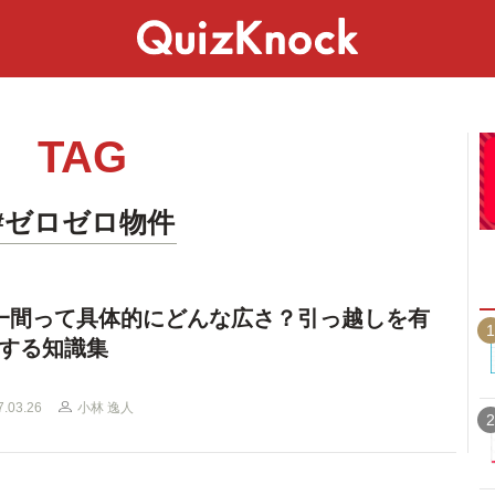
スペシャル
ライフ
ことば
カルチャー
TAG
#ゼロゼロ物件
一間って具体的にどんな広さ？引っ越しを有
1
する知識集
7.03.26
小林 逸人
2