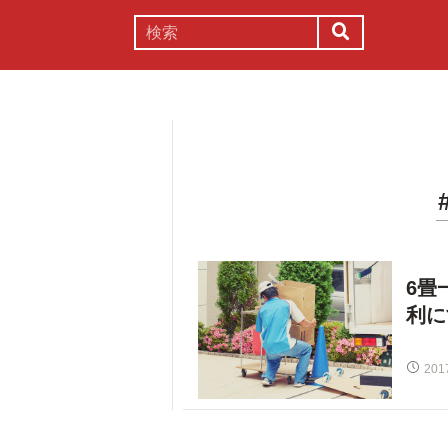
謎解き
コラム
常識
理系
6畳
利に
201