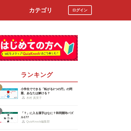
カテゴリ
ログイン
社会
スポーツ
時事ニュース
特集
ランキング
小学生でできる「転がる2つの円」の問
題、あなたは解ける？
木村 真実子
「？」に入る漢字はなに？和同開珎パズ
ル177
QuizKnock編集部