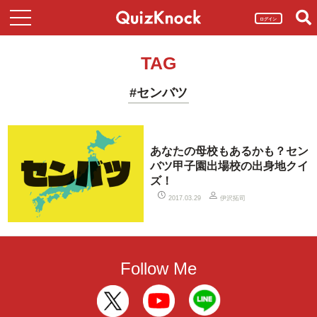
ログイン
TAG
#センバツ
あなたの母校もあるかも？セン
バツ甲子園出場校の出身地クイ
ズ！
伊沢拓司
2017.03.29
Follow Me