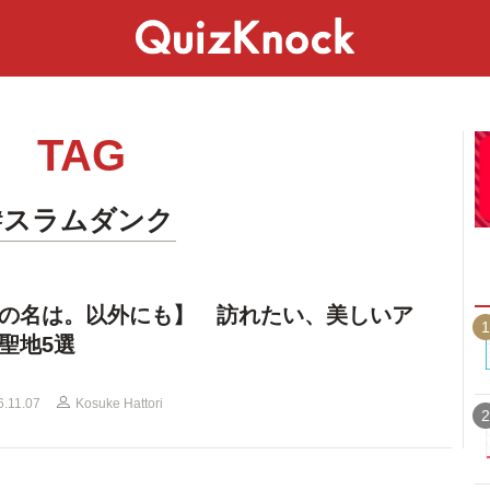
スペシャル
ライフ
ことば
カルチャー
TAG
#スラムダンク
の名は。以外にも】 訪れたい、美しいア
1
聖地5選
6.11.07
Kosuke Hattori
2