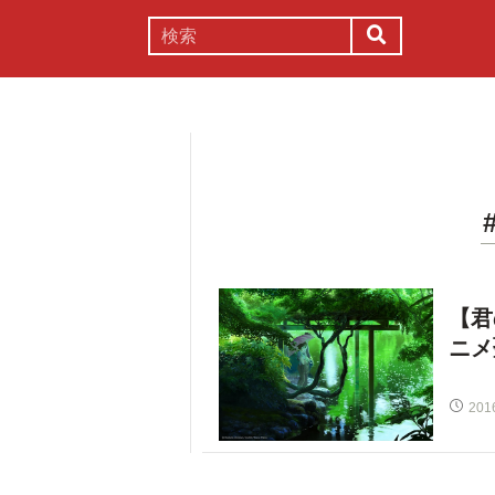
謎解き
コラム
常識
理系
【君
ニメ
201