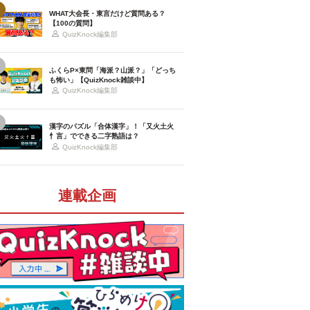
WHAT大会長・東言だけど質問ある？
【100の質問】
QuizKnock編集部
ふくらP×東問「海派？山派？」「どっち
も怖い」【QuizKnock雑談中】
QuizKnock編集部
漢字のパズル「合体漢字」！「又火土火
忄言」でできる二字熟語は？
QuizKnock編集部
連載企画