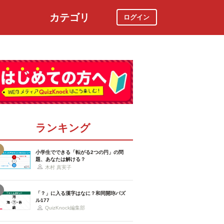
カテゴリ
ログイン
社会
スポーツ
時事ニュース
特集
ランキング
小学生でできる「転がる2つの円」の問
題、あなたは解ける？
木村 真実子
「？」に入る漢字はなに？和同開珎パズ
ル177
QuizKnock編集部