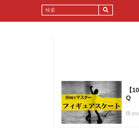
謎解き
コラム
常識
理系
【1
Q
201