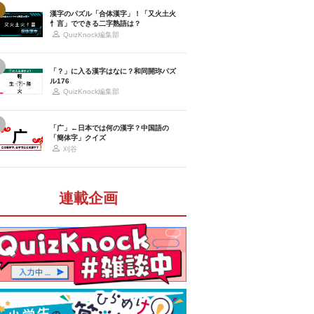
漢字のパズル「合体漢字」！「又火土火
忄言」でできる二字熟語は？
QuizKnock編集部
「？」に入る漢字はなに？和同開珎パズ
ル176
QuizKnock編集部
「广」←日本では何の漢字？中国語の
「簡体字」クイズ
刈谷
連載企画