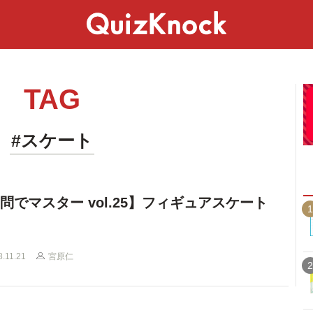
スペシャル
ライフ
ことば
カルチャー
TAG
#スケート
0問でマスター vol.25】フィギュアスケート
1
8.11.21
宮原仁
2