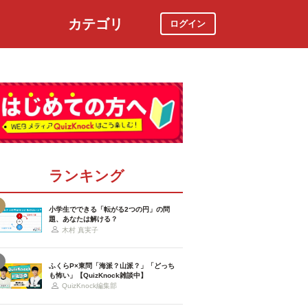
カテゴリ
ログイン
社会
スポーツ
時事ニュース
特集
ランキング
小学生でできる「転がる2つの円」の問
題、あなたは解ける？
木村 真実子
ふくらP×東問「海派？山派？」「どっち
も怖い」【QuizKnock雑談中】
QuizKnock編集部