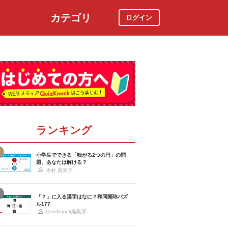
カテゴリ
ログイン
社会
スポーツ
時事ニュース
特集
ランキング
小学生でできる「転がる2つの円」の問
題、あなたは解ける？
木村 真実子
「？」に入る漢字はなに？和同開珎パズ
ル177
QuizKnock編集部