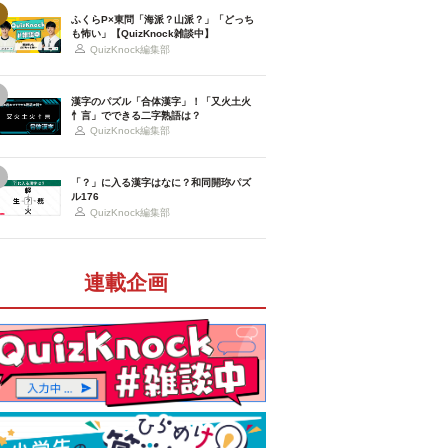
ふくらP×東問「海派？山派？」「どっち
も怖い」【QuizKnock雑談中】
QuizKnock編集部
漢字のパズル「合体漢字」！「又火土火
忄言」でできる二字熟語は？
QuizKnock編集部
「？」に入る漢字はなに？和同開珎パズ
ル176
QuizKnock編集部
連載企画