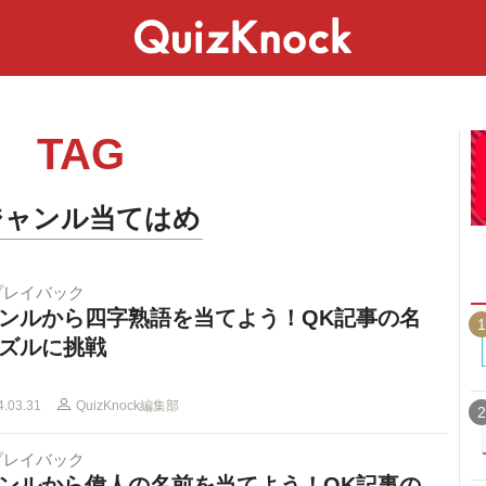
スペシャル
ライフ
ことば
カルチャー
TAG
ジャンル当てはめ
プレイバック
ンルから四字熟語を当てよう！QK記事の名
1
ズルに挑戦
4.03.31
QuizKnock編集部
2
プレイバック
ンルから偉人の名前を当てよう！QK記事の