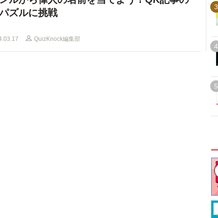
3
パズルに挑戦
4.03.17
QuizKnock編集部
4
5