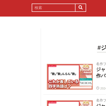
謎解き
コラム
常識
理系
#
名作
ジャ
作パ
202
名作
ジャ