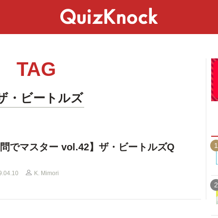
スペシャル
ライフ
ことば
カルチャー
TAG
#ザ・ビートルズ
1
0問でマスター vol.42】ザ・ビートルズQ
9.04.10
K. Mimori
2