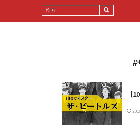
謎解き
コラム
常識
理系
【1
201