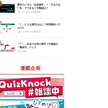
漢字のパズル「合体漢字」！「又火土火
忄言」でできる二字熟語は？
QuizKnock編集部
「？」に入る漢字はなに？和同開珎パズ
ル176
QuizKnock編集部
「广」←日本では何の漢字？中国語の
「簡体字」クイズ
刈谷
連載企画