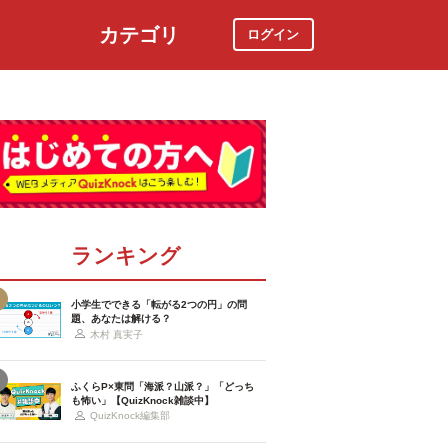
カテゴリ
ログイン
社会
スポーツ
時事ニュース
特集
ランキング
小学生でできる「転がる2つの円」の問
題、あなたは解ける？
木村 真実子
ふくらP×東問「海派？山派？」「どっち
も怖い」【QuizKnock雑談中】
QuizKnock編集部