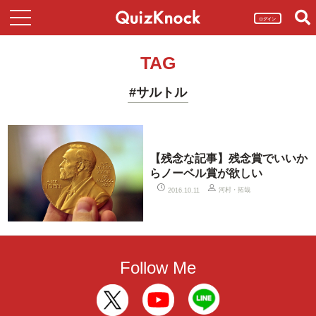
ログイン
TAG
#サルトル
【残念な記事】残念賞でいいか
らノーベル賞が欲しい
河村・拓哉
2016.10.11
Follow Me