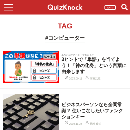
ログイン
TAG
#コンピューター
あなたはどのヒントでわかる？
3ヒントで「単語」を当てよ
う！「神の化身」という言葉に
由来します
石田武蔵
2025.09.11
ビジネスパーソンなら全問常
識？ 使いこなしたいファンク
ションキー
鶴崎 修功
2016.11.26