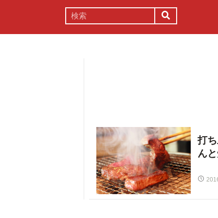
謎解き
コラム
常識
理系
打ち
んと
201