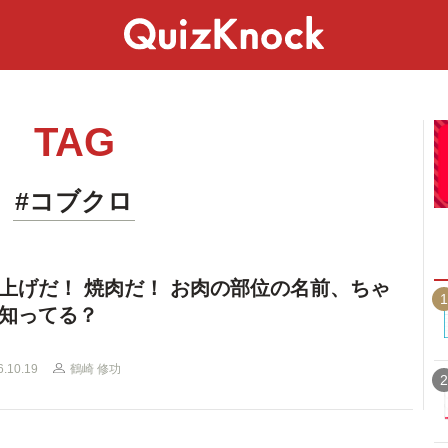
スペシャル
ライフ
ことば
カルチャー
TAG
#コブクロ
上げだ！ 焼肉だ！ お肉の部位の名前、ちゃ
1
知ってる？
6.10.19
鶴崎 修功
2