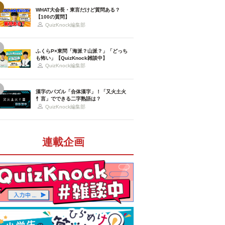
WHAT大会長・東言だけど質問ある？
【100の質問】
QuizKnock編集部
ふくらP×東問「海派？山派？」「どっち
も怖い」【QuizKnock雑談中】
QuizKnock編集部
漢字のパズル「合体漢字」！「又火土火
忄言」でできる二字熟語は？
QuizKnock編集部
連載企画