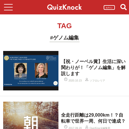
ログイン
TAG
#ゲノム編集
【祝・ノーベル賞】生活に深い
関わりが！「ゲノム編集」を解
説します
ソフロレリア
2020.10.15
全走行距離は29,000km！？自
転車で世界一周、何日で達成？
QuizKnock編集部
2017.09.20