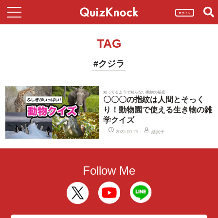
ログイン
TAG
#クジラ
知ってるようで知らない動物の秘密
〇〇〇の指紋は人間とそっく
り！動物園で使える生き物の雑
学クイズ
結実子
2025.09.25
Follow Me