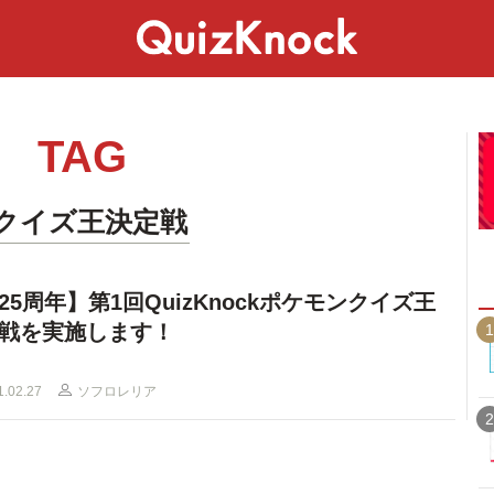
スペシャル
ライフ
ことば
カルチャー
TAG
#クイズ王決定戦
25周年】第1回QuizKnockポケモンクイズ王
戦を実施します！
1
1.02.27
ソフロレリア
2