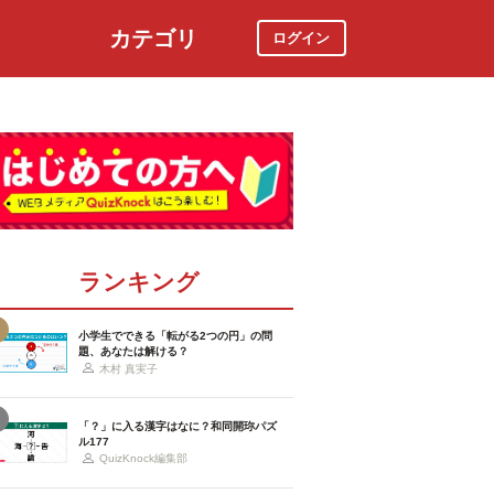
カテゴリ
ログイン
社会
スポーツ
時事ニュース
特集
ランキング
小学生でできる「転がる2つの円」の問
題、あなたは解ける？
木村 真実子
「？」に入る漢字はなに？和同開珎パズ
ル177
QuizKnock編集部