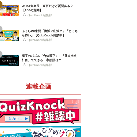
WHAT大会長・東言だけど質問ある？
【100の質問】
QuizKnock編集部
ふくらP×東問「海派？山派？」「どっち
も怖い」【QuizKnock雑談中】
QuizKnock編集部
漢字のパズル「合体漢字」！「又火土火
忄言」でできる二字熟語は？
QuizKnock編集部
連載企画