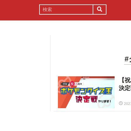
謎解き
コラム
常識
理系
【祝
決定
202