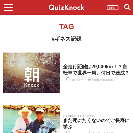
ログイン
TAG
#ギネス記録
全走行距離は29,000km！？自
転車で世界一周、何日で達成？
QuizKnock編集部
2017.09.20
ご長寿に関するトリビアです。
まだ死にたくないのでご長寿に
学ぶ