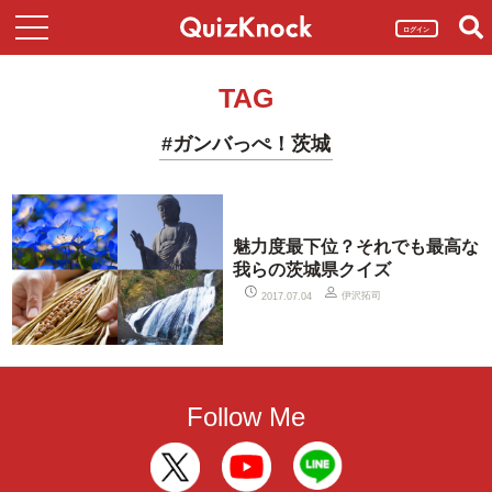
ログイン
TAG
#ガンバっぺ！茨城
魅力度最下位？それでも最高な
我らの茨城県クイズ
伊沢拓司
2017.07.04
Follow Me