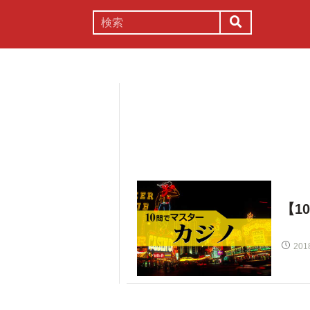
謎解き
コラム
常識
理系
【1
201