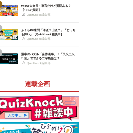
WHAT大会長・東言だけど質問ある？
【100の質問】
QuizKnock編集部
ふくらP×東問「海派？山派？」「どっち
も怖い」【QuizKnock雑談中】
QuizKnock編集部
漢字のパズル「合体漢字」！「又火土火
忄言」でできる二字熟語は？
QuizKnock編集部
連載企画