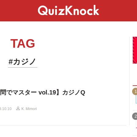
スペシャル
ライフ
ことば
カルチャー
TAG
#カジノ
1
0問でマスター vol.19】カジノQ
8.10.10
K. Mimori
2