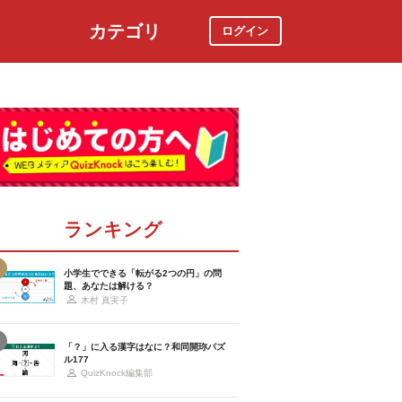
カテゴリ
ログイン
社会
スポーツ
時事ニュース
特集
ランキング
小学生でできる「転がる2つの円」の問
題、あなたは解ける？
木村 真実子
「？」に入る漢字はなに？和同開珎パズ
ル177
QuizKnock編集部