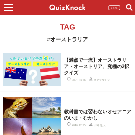
ログイン
TAG
#オーストラリア
【満点で一流】オーストラリ
ア・オーストリア、究極の2択
クイズ
オグラサトシ
2021.03.16
教科書では習わないオセアニア
のいま・むかし
小林 逸人
2016.12.25