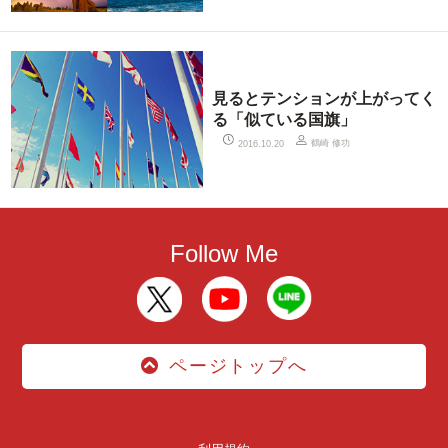
見るとテンションが上がってく
る「似ている国旗」
鶴崎 修功
2016.10.20
Follow Me
ページトップへ