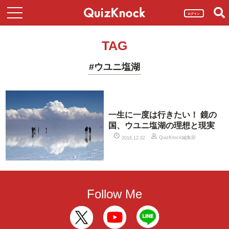
ログイン
TAG
#ウユニ塩湖
一生に一度は行きたい！ 鏡の
国、ウユニ塩湖の理想と現実
QuizKnock編集部
2016.12.02
Follow Me