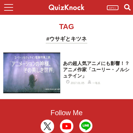
ログイン
TAG
#ウサギとキツネ
あの超人気アニメにも影響！？
アニメ作家「ユーリー・ノルシ
ュテイン」
一等兵
2017.01.05
Follow Me