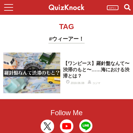
ログイン
TAG
#ウィーアー！
【ワンピース】羅針盤なんて〜
渋滞のもと〜……海における渋
滞とは？
コジマ
2019.06.08
Follow Me