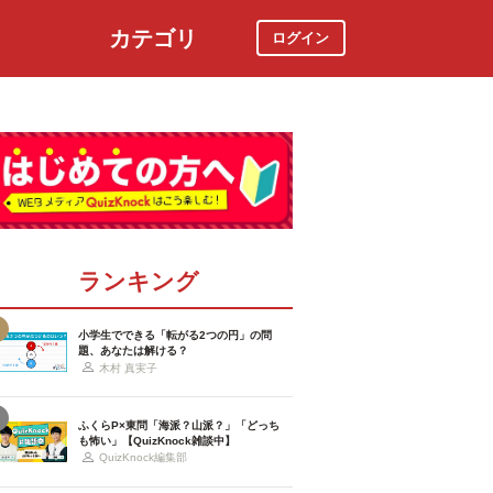
カテゴリ
ログイン
社会
スポーツ
時事ニュース
特集
ランキング
小学生でできる「転がる2つの円」の問
題、あなたは解ける？
木村 真実子
ふくらP×東問「海派？山派？」「どっち
も怖い」【QuizKnock雑談中】
QuizKnock編集部