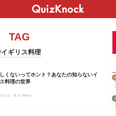
スペシャル
ライフ
ことば
カルチャー
TAG
#イギリス料理
しくないってホント？あなたの知らないイ
1
ス料理の世界
0.07.12
K. Mimori
2