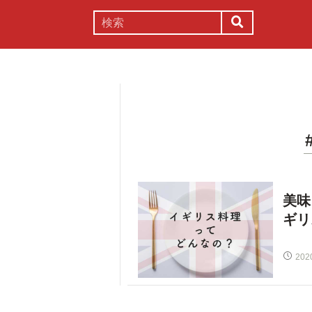
謎解き
コラム
常識
理系
美味
ギリ
202