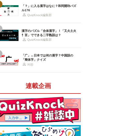
「？」に入る漢字はなに？和同開珎パズ
ル176
QuizKnock編集部
漢字のパズル「合体漢字」！「又火土火
忄言」でできる二字熟語は？
QuizKnock編集部
「广」←日本では何の漢字？中国語の
「簡体字」クイズ
刈谷
連載企画