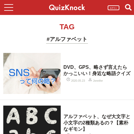
ログイン
TAG
#アルファベット
DVD、GPS、略さず言えたら
かっこいい！身近な略語クイズ
2020.05.23
Jennifer
アルファベット、なぜ大文字と
小文字の2種類あるの？【素朴
なギモン】