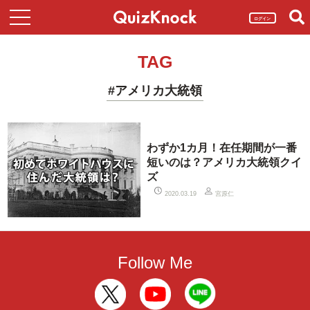
ログイン
TAG
#アメリカ大統領
わずか1カ月！在任期間が一番
短いのは？アメリカ大統領クイ
ズ
宮原仁
2020.03.19
Follow Me