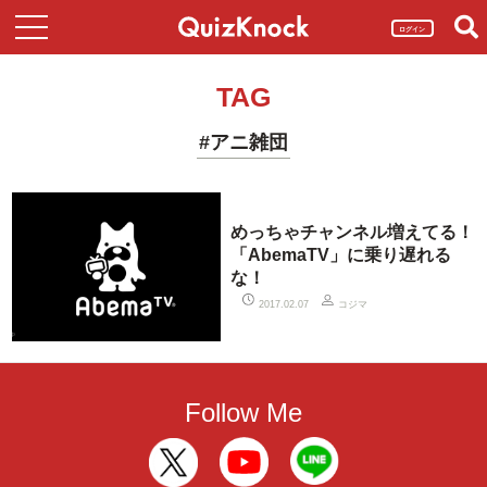
ログイン
TAG
#アニ雑団
めっちゃチャンネル増えてる！
「AbemaTV」に乗り遅れる
な！
コジマ
2017.02.07
Follow Me