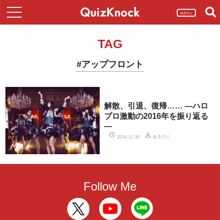
ログイン
TAG
#アップフロント
解散、引退、復帰…… ―ハロ
プロ激動の2016年を振り返る
―
あきのぶ
2016.12.30
Follow Me