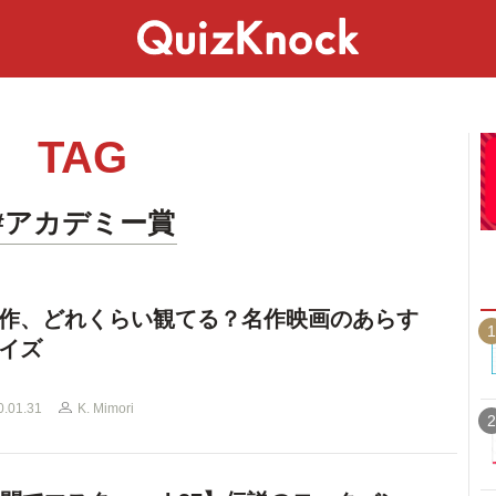
スペシャル
ライフ
ことば
カルチャー
TAG
#アカデミー賞
作、どれくらい観てる？名作映画のあらす
1
イズ
0.01.31
K. Mimori
2