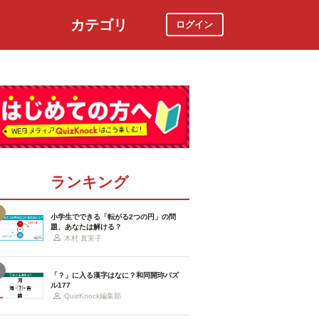
カテゴリ
ログイン
社会
スポーツ
時事ニュース
特集
ランキング
小学生でできる「転がる2つの円」の問
題、あなたは解ける？
木村 真実子
「？」に入る漢字はなに？和同開珎パズ
ル177
QuizKnock編集部