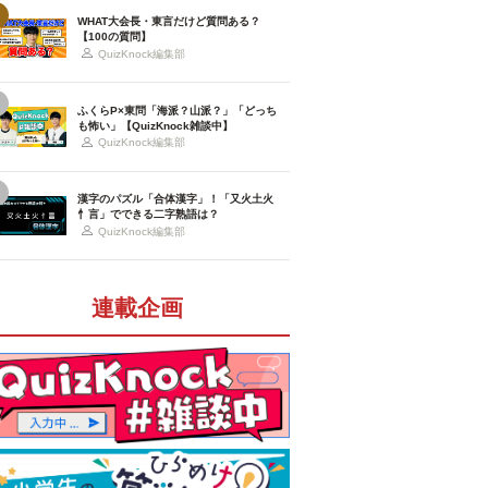
WHAT大会長・東言だけど質問ある？
【100の質問】
QuizKnock編集部
ふくらP×東問「海派？山派？」「どっち
も怖い」【QuizKnock雑談中】
QuizKnock編集部
漢字のパズル「合体漢字」！「又火土火
忄言」でできる二字熟語は？
QuizKnock編集部
連載企画