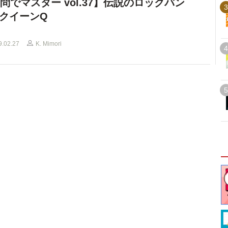
0問でマスター vol.37】伝説のロックバン
3
クイーンQ
9.02.27
K. Mimori
4
5