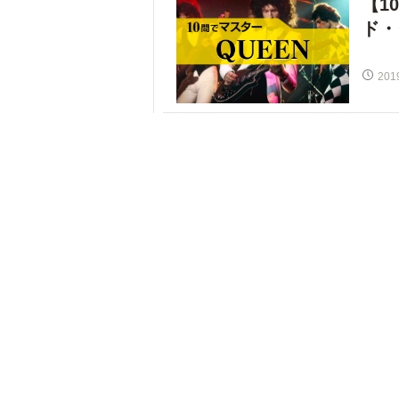
【1
ド・
201