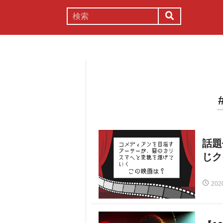
謎解き
コラム
常識
理系
話題
じク
202