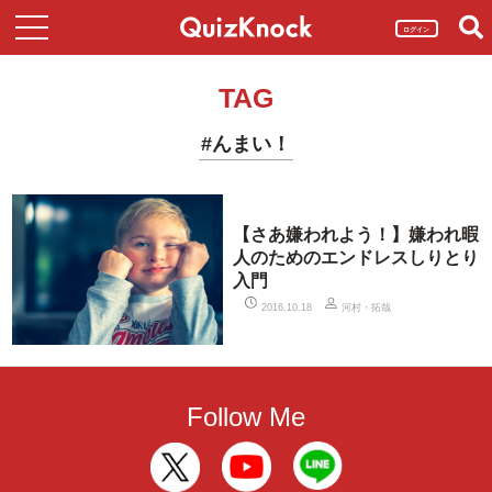
ログイン
TAG
#んまい！
【さあ嫌われよう！】嫌われ暇
人のためのエンドレスしりとり
入門
河村・拓哉
2016.10.18
Follow Me