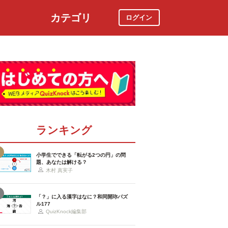
カテゴリ
ログイン
社会
スポーツ
時事ニュース
特集
ランキング
小学生でできる「転がる2つの円」の問
題、あなたは解ける？
木村 真実子
「？」に入る漢字はなに？和同開珎パズ
ル177
QuizKnock編集部