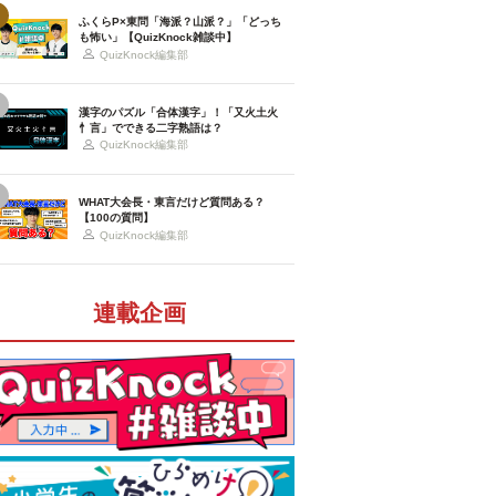
ふくらP×東問「海派？山派？」「どっち
も怖い」【QuizKnock雑談中】
QuizKnock編集部
漢字のパズル「合体漢字」！「又火土火
忄言」でできる二字熟語は？
QuizKnock編集部
WHAT大会長・東言だけど質問ある？
【100の質問】
QuizKnock編集部
連載企画