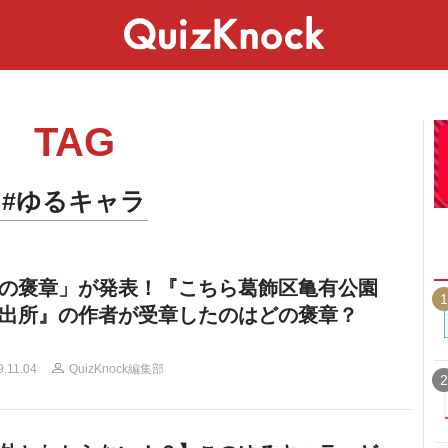
スペシャル
ライフ
ことば
カルチャー
TAG
#ゆるキャラ
の褒章」が発表！『こちら葛飾区亀有公園
1
出所』の作者が受章したのはどの褒章？
9.11.04
QuizKnock編集部
2