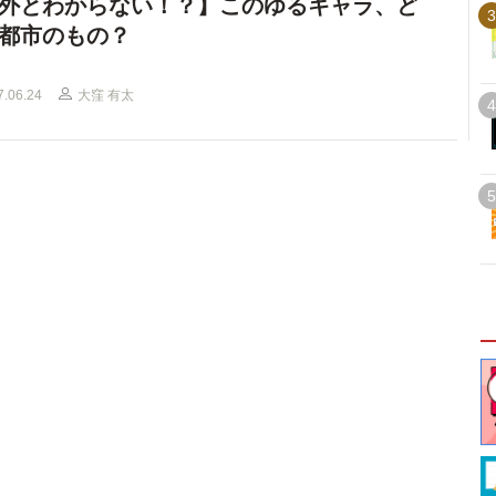
外とわからない！？】このゆるキャラ、ど
3
都市のもの？
7.06.24
大窪 有太
4
5