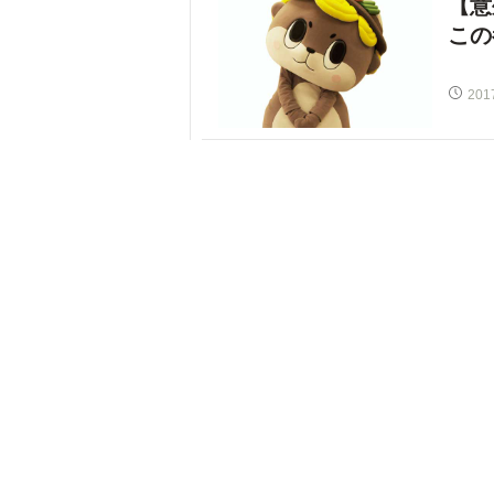
【意
この
201