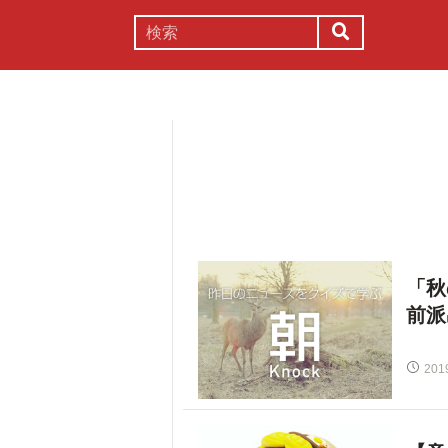
謎解き
コラム
常識
理系
「秋
前派
201