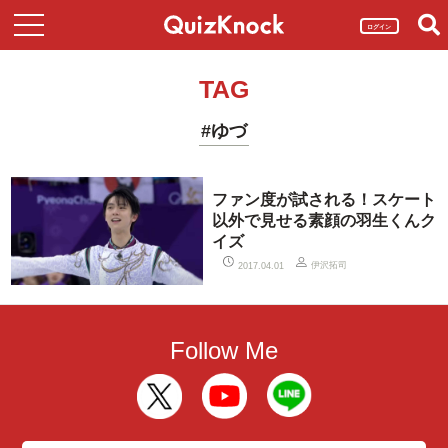
ログイン
TAG
#ゆづ
ファン度が試される！スケート
以外で見せる素顔の羽生くんク
イズ
伊沢拓司
2017.04.01
Follow Me