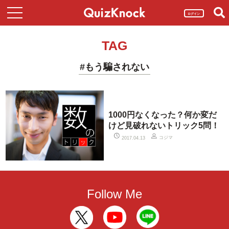
ログイン
TAG
#もう騙されない
1000円なくなった？何か変だ
けど見破れないトリック5問！
コジマ
2017.04.13
Follow Me