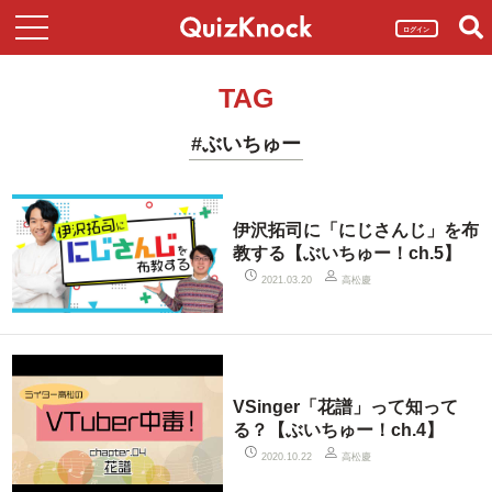
ログイン
TAG
#ぶいちゅー
伊沢拓司に「にじさんじ」を布
教する【ぶいちゅー！ch.5】
高松慶
2021.03.20
VSinger「花譜」って知って
る？【ぶいちゅー！ch.4】
高松慶
2020.10.22