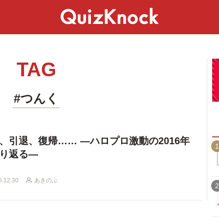
スペシャル
ライフ
ことば
カルチャー
TAG
#つんく
、引退、復帰…… ―ハロプロ激動の2016年
1
り返る―
6.12.30
あきのぶ
2