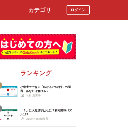
カテゴリ
ログイン
社会
スポーツ
時事ニュース
特集
ランキング
小学生でできる「転がる2つの円」の問
題、あなたは解ける？
木村 真実子
「？」に入る漢字はなに？和同開珎パズ
ル177
QuizKnock編集部