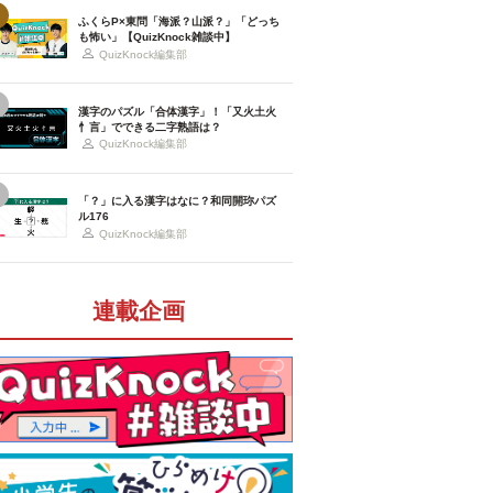
ふくらP×東問「海派？山派？」「どっち
も怖い」【QuizKnock雑談中】
QuizKnock編集部
漢字のパズル「合体漢字」！「又火土火
忄言」でできる二字熟語は？
QuizKnock編集部
「？」に入る漢字はなに？和同開珎パズ
ル176
QuizKnock編集部
連載企画