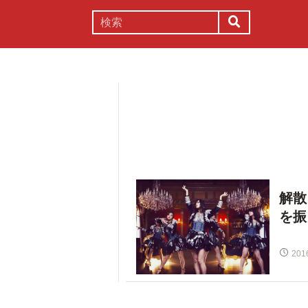
謎解き
コラム
常識
理系
解散
を振
201