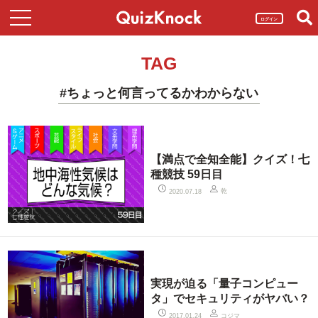
ログイン
TAG
#ちょっと何言ってるかわからない
【満点で全知全能】クイズ！七
種競技 59日目
乾
2020.07.18
実現が迫る「量子コンピュー
タ」でセキュリティがヤバい？
コジマ
2017.01.24