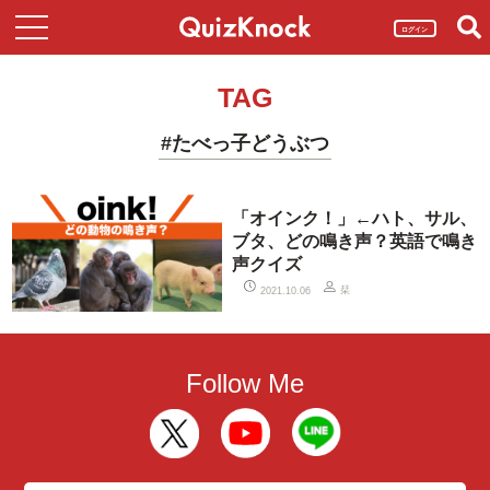
ログイン
TAG
#たべっ子どうぶつ
「オインク！」←ハト、サル、
ブタ、どの鳴き声？英語で鳴き
声クイズ
栞
2021.10.06
Follow Me