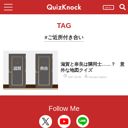
ログイン
TAG
#ご近所付き合い
滋賀と奈良は隣同士……？ 意
外な地図クイズ
2017.04.06
Kosuke Hattori
Follow Me